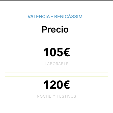
VALENCIA – BENICÀSSIM
Precio
105
€
LABORABLE
120
€
NOCHE Y FESTIVOS