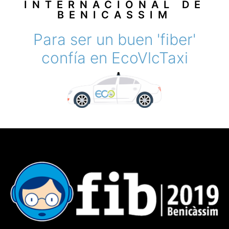
INTERNACIONAL DE
BENICASSIM
Para ser un buen 'fiber'
confía en EcoVlcTaxi