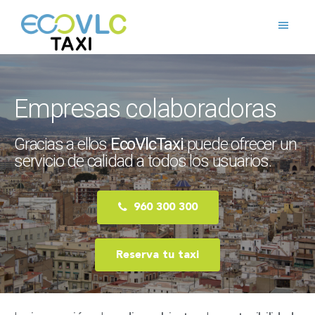
Skip
Skip
Skip
to
to
to
primary
main
footer
ecovlctaxi
Una
navigation
content
gran
flota
Empresas colaboradoras
de
taxis
Gracias a ellos
EcoVlcTaxi
puede ofrecer un
a
servicio de calidad a todos los usuarios.
tu
servicio.
960 300 300
Reserva tu taxi